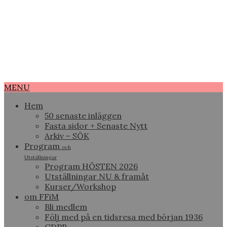
MENU
Hem
50 senaste inläggen
Fasta sidor + Senaste Nytt
Arkiv – SÖK
Program
och
Utställningar
Program HÖSTEN 2026
Utställningar NU & framåt
Kurser/Workshop
om FFiM
Bli medlem
Följ med på en tidsresa med början 1936