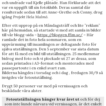
och undrade vad Kjelle plåtade. Han förklarade att det
var en uppgift till sin fotoklubb. Deras samtal där
resulterade sedan till att Anne-Grethe och Conny, drog
igång
Projekt Hela Malmö
.
Efter ett upprop på en Måndagsträff och lite ”reklam”
här på hemsidan, så startade vi med att samla in bilder
till vår blogg-sida –
https://bloggen.ffim.se/
– Här
ramlade det in foto hela sommaren, som en
uppvärmning till insamlingen av deltagande foto för
själva utställningen. Den 5 september var sista datum
för att få med en bild till utställningen. 25 medlemmar
bidrog med foto och vi plockade ut 27 av dessa, som
sedan printades i A3-format och monterades med
passepartoute i en enkel svart ram.
Bilderna hängdes i torsdag och i dag , fredagen 30/9 så
invigdes vår fotoutställning.
Drygt 50 personer var med på vernissagen och
beskådade våra alster.
Fotoutställningen hänger kvar året ut
och för dej
som inte kunde närvara vid vernissagen, är det enkelt