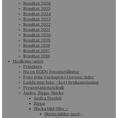
Resultat 2026
Resultat 2025
Resultat 2024
Resultat 2023
Resultat 2022
Resultat 2021
Resultat 2020
Resultat 2019
Resultat 2018
Resultat 2017
Resultat 2016
Medlems-sidor
Printkurs
Ha en EGEN fotoutställning
Foto från Vardagen i Corona-tider
Ladda upp foto – kort bruksanvisning
Presentationsteknik
Ändra, Zippa, Skicka
Ändra Storlek
Zippa
Skicka bild-filer –
Skicka bilder med –