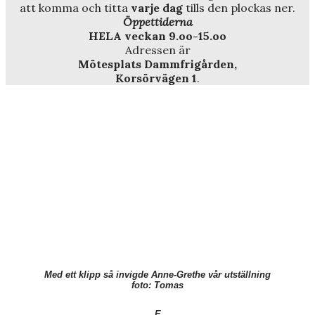
att komma och titta
varje dag
tills den plockas ner.
Öppettiderna
HELA veckan 9.oo-15.oo
Adressen är
Mötesplats Dammfrigården,
Korsörvägen 1
.
Med ett klipp så invigde Anne-Grethe vår utställning
foto: Tomas
E