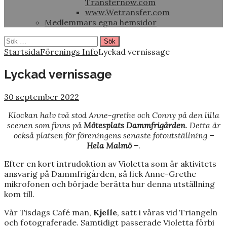
Transfernow.com
www.Wetransfer.com
Medlemmars egna hemsidor
Sök
efter:
Startsida
Förenings Info
Lyckad vernissage
Lyckad vernissage
30 september 2022
Klockan halv två stod Anne-grethe och Conny på den lilla
scenen som finns på
Mötesplats Dammfrigården
. Detta är
också platsen för föreningens senaste fotoutställning
–
Hela Malm
ö –
.
Efter en kort intrudoktion av Violetta som är aktivitets
ansvarig på Dammfrigården, så fick Anne-Grethe
mikrofonen och började berätta hur denna utställning
kom till.
Vår Tisdags Café man,
Kjelle
, satt i våras vid Triangeln
och fotograferade. Samtidigt passerade Violetta förbi