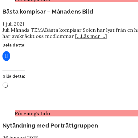
Bästa kompisar – Månadens Bild
1 juli 2021
Juli Månads TEMABästa kompisar Solen har lyst från en här
har avskräckt oss medlemmar
[…Läs mer …]
Dela detta:
Gilla detta:
Laddar
in
…
Förenings Info
Nytändning med Porträttgruppen
26 januari 2018