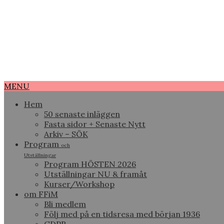
MENU
Hem
50 senaste inläggen
Fasta sidor + Senaste Nytt
Arkiv – SÖK
Program
och
Utställningar
Program HÖSTEN 2026
Utställningar NU & framåt
Kurser/Workshop
om FFiM
Bli medlem
Följ med på en tidsresa med början 1936