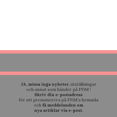
JA, missa inga nyheter,
utställningar
och annat som händer på FFiM !
Skriv din e-postadress
för att prenumerera på FFiM´s hemsida
och
få meddelanden om
nya artiklar via e-post
.