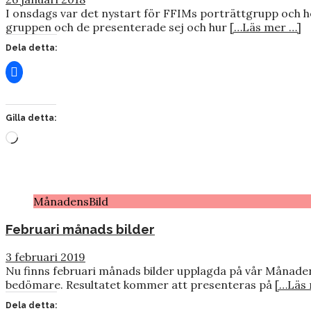
I onsdags var det nystart för FFIMs porträttgrupp och he
gruppen och de presenterade sej och hur
[…Läs mer …]
Dela detta:
Gilla detta:
Laddar
in
…
MånadensBild
Februari månads bilder
3 februari 2019
Nu finns februari månads bilder upplagda på vår Månaden
bedömare. Resultatet kommer att presenteras på
[…Läs 
Dela detta: