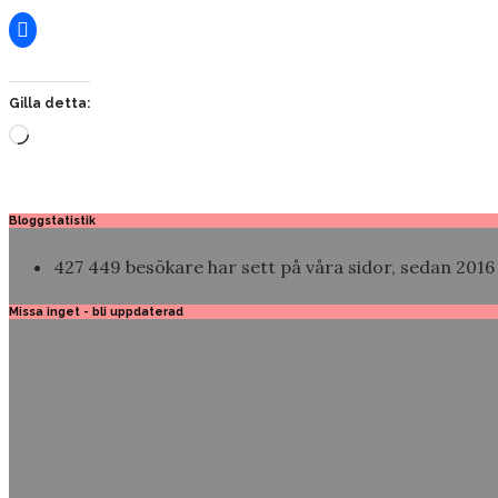
Gilla detta:
Laddar
in
…
Bloggstatistik
427 449 besökare har sett på våra sidor, sedan 2016
Missa inget - bli uppdaterad