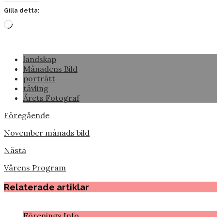
Gilla detta:
Laddar
in
…
landskap
Månadens Bild
porträtt
tävling
Årets Fotograf
Föregående
November månads bild
Nästa
Vårens Program
Relaterade artiklar
Förenings Info