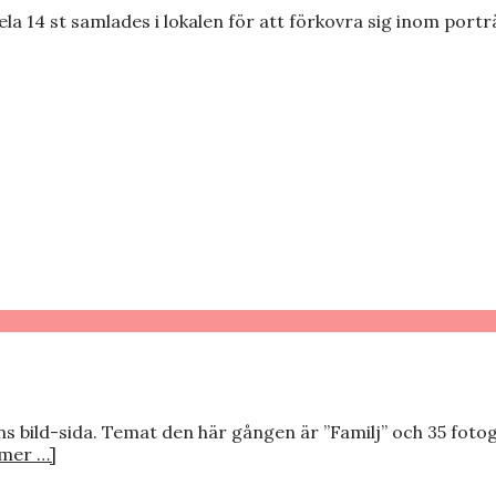
la 14 st samlades i lokalen för att förkovra sig inom port
s bild-sida. Temat den här gången är ”Familj” och 35 fotog
mer …]