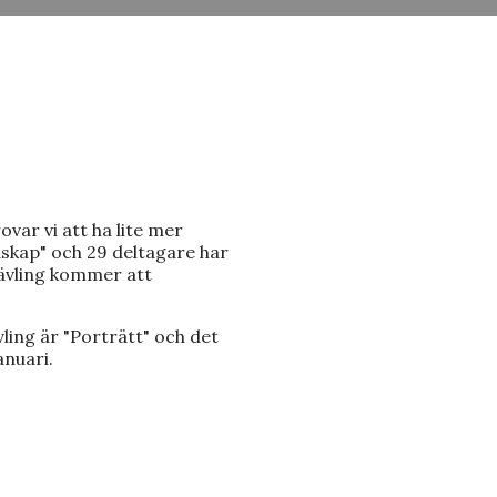
var vi att ha lite mer
skap" och 29 deltagare har
 tävling kommer att
ling är "Porträtt" och det
anuari.