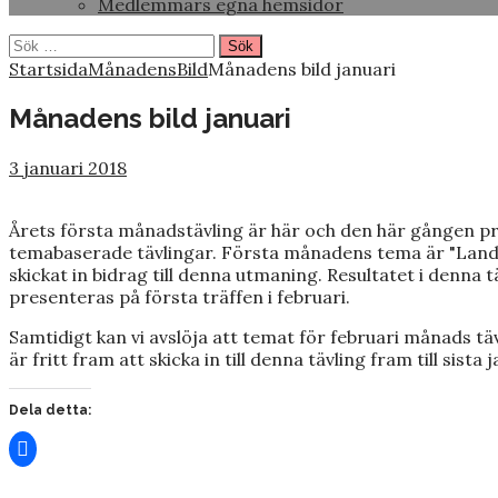
Medlemmars egna hemsidor
Sök
efter:
Startsida
MånadensBild
Månadens bild januari
Månadens bild januari
3 januari 2018
Årets första månadstävling är här och den här gången pro
temabaserade tävlingar. Första månadens tema är "Land
skickat in bidrag till denna utmaning. Resultatet i denna
presenteras på första träffen i februari.
Samtidigt kan vi avslöja att temat för februari månads täv
är fritt fram att skicka in till denna tävling fram till sista j
Dela detta: