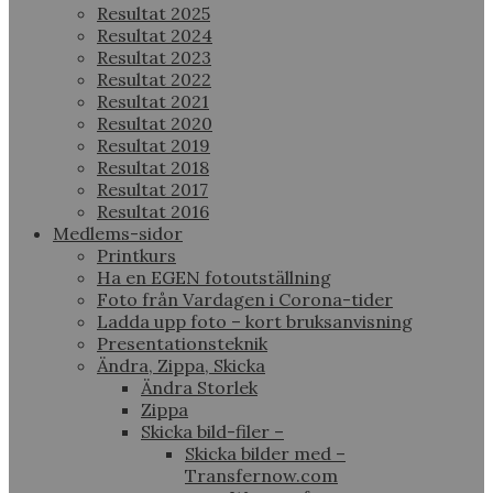
Resultat 2025
Resultat 2024
Resultat 2023
Resultat 2022
Resultat 2021
Resultat 2020
Resultat 2019
Resultat 2018
Resultat 2017
Resultat 2016
Medlems-sidor
Printkurs
Ha en EGEN fotoutställning
Foto från Vardagen i Corona-tider
Ladda upp foto – kort bruksanvisning
Presentationsteknik
Ändra, Zippa, Skicka
Ändra Storlek
Zippa
Skicka bild-filer –
Skicka bilder med –
Transfernow.com