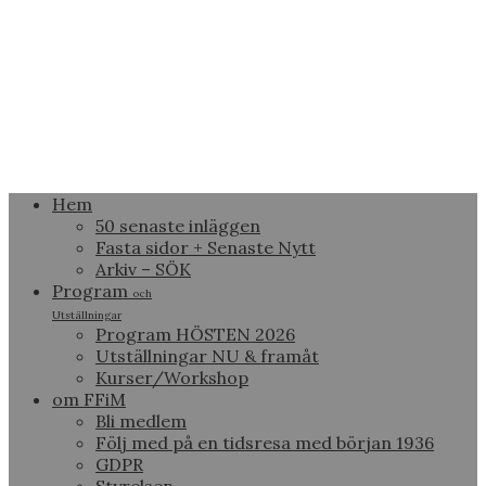
Hem
50 senaste inläggen
Fasta sidor + Senaste Nytt
Arkiv – SÖK
Program
och
Utställningar
Program HÖSTEN 2026
Utställningar NU & framåt
Kurser/Workshop
om FFiM
Bli medlem
Följ med på en tidsresa med början 1936
GDPR