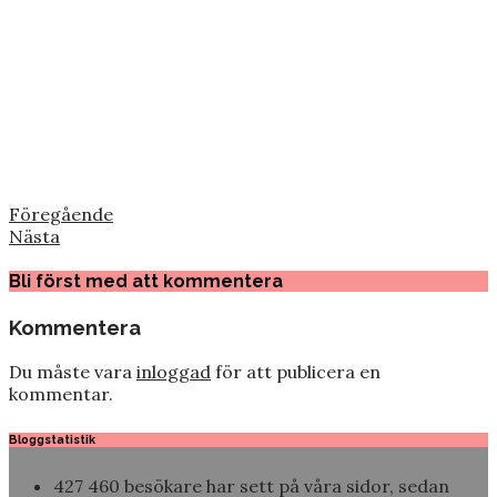
Föregående
Nästa
Bli först med att kommentera
Kommentera
Du måste vara
inloggad
för att publicera en
kommentar.
Bloggstatistik
427 460 besökare har sett på våra sidor, sedan