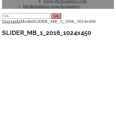
www.Wetransfer.com
Medlemmars egna hemsidor
Sök
efter:
Startsida
Media
SLIDER_MB_1_2016_1024x450
SLIDER_MB_1_2016_1024x450