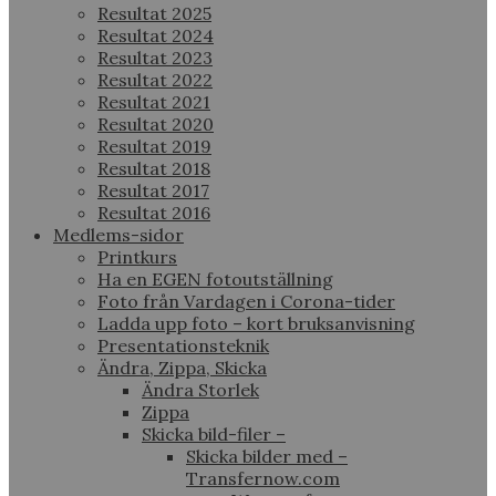
Resultat 2025
Resultat 2024
Resultat 2023
Resultat 2022
Resultat 2021
Resultat 2020
Resultat 2019
Resultat 2018
Resultat 2017
Resultat 2016
Medlems-sidor
Printkurs
Ha en EGEN fotoutställning
Foto från Vardagen i Corona-tider
Ladda upp foto – kort bruksanvisning
Presentationsteknik
Ändra, Zippa, Skicka
Ändra Storlek
Zippa
Skicka bild-filer –
Skicka bilder med –
Transfernow.com