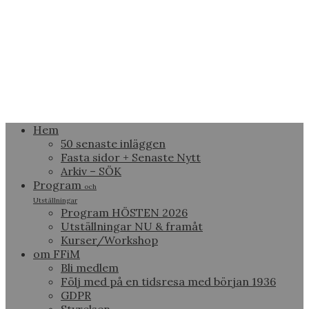
Hem
50 senaste inläggen
Fasta sidor + Senaste Nytt
Arkiv – SÖK
Program
och
Utställningar
Program HÖSTEN 2026
Utställningar NU & framåt
Kurser/Workshop
om FFiM
Bli medlem
Följ med på en tidsresa med början 1936
GDPR