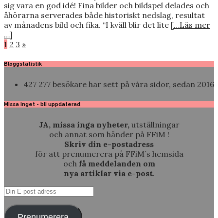
sig vara en god idé! Fina bilder och bildspel delades och
åhörarna serverades både historiskt nedslag, resultat
av månadens bild och fika. “I kväll blir det lite
[…Läs mer
…]
Sidnumrering
1
2
3
»
för
Bloggstatistik
inlägg
427 277 besökare har sett på våra sidor, sedan 2016
Missa inget - bli uppdaterad
JA, missa inga nyheter,
utställningar
och annat som händer på FFiM !
Skriv din e-postadress
för att prenumerera på FFiM´s hemsida
och
få meddelanden om
nya artiklar via e-post
.
Din
E-
post
Prenumerera