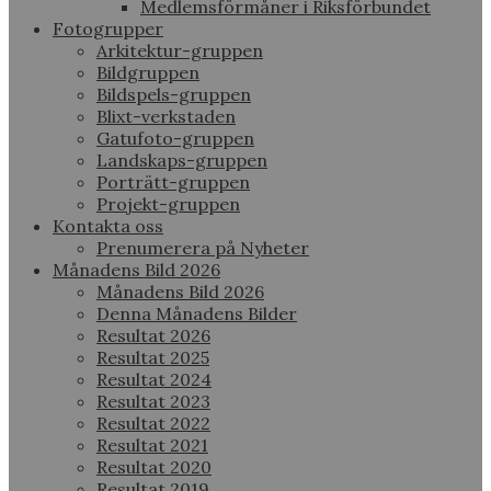
Medlemsförmåner i Riksförbundet
Fotogrupper
Arkitektur-gruppen
Bildgruppen
Bildspels-gruppen
Blixt-verkstaden
Gatufoto-gruppen
Landskaps-gruppen
Porträtt-gruppen
Projekt-gruppen
Kontakta oss
Prenumerera på Nyheter
Månadens Bild 2026
Månadens Bild 2026
Denna Månadens Bilder
Resultat 2026
Resultat 2025
Resultat 2024
Resultat 2023
Resultat 2022
Resultat 2021
Resultat 2020
Resultat 2019