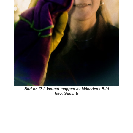
Bild nr 17 i Januari etappen av Månadens Bild
foto: Sussi B
foto:
foto:
foto:
foto:
foto:
foto:
foto:
foto:
foto:
Christer
Christer
Helena
Jan
Karin
Leif
Marie
Sven
Ulf
foto:
L
L
H
H
M
B
K
S
Anders
B