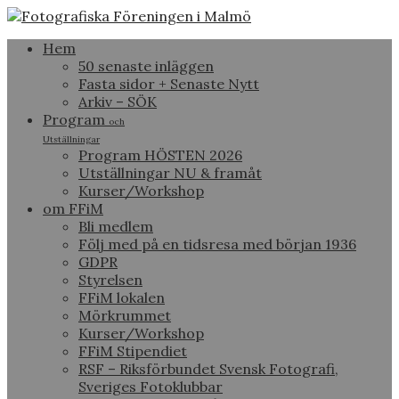
Hem
50 senaste inläggen
Fasta sidor + Senaste Nytt
Arkiv – SÖK
Program
och
Utställningar
Program HÖSTEN 2026
Utställningar NU & framåt
Kurser/Workshop
om FFiM
Bli medlem
Följ med på en tidsresa med början 1936
GDPR
Styrelsen
FFiM lokalen
Mörkrummet
Kurser/Workshop
FFiM Stipendiet
RSF – Riksförbundet Svensk Fotografi,
Sveriges Fotoklubbar