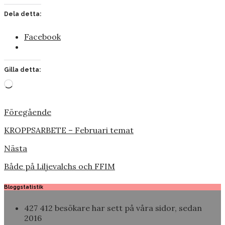
Dela detta:
Facebook
Gilla detta:
Laddar
in
…
Föregående
KROPPSARBETE – Februari temat
Nästa
Både på Liljevalchs och FFIM
Bloggstatistik
427 412 besökare har sett på våra sidor, sedan
2016