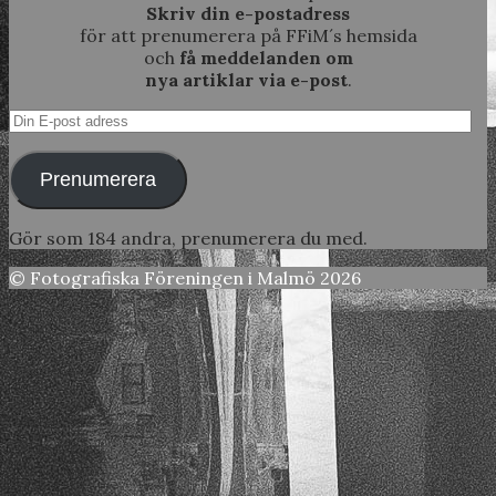
Skriv din e-postadress
för att prenumerera på FFiM´s hemsida
och
få meddelanden om
nya artiklar via e-post
.
Din
E-
post
Prenumerera
adress
Gör som 184 andra, prenumerera du med.
© Fotografiska Föreningen i Malmö 2026