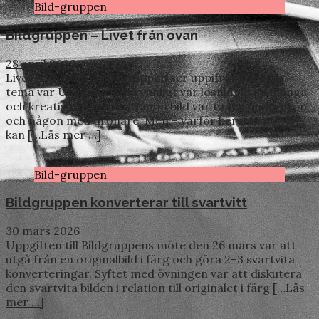
Bild-gruppen
Bildgruppen – Livet från ovan
28 april 2026
Livet från ovan – Bildgruppen ser uppifrån Kvällens
tema var Uppifrån. Som vanligt var lösningarna många
och kreativiteten stor. Någon bild var tagen underifrån
och någon med drönare. Men – varför berätta när vi
kan
[…Läs mer …]
Bild-gruppen
Bildgruppen konverterar till svartvitt
30 mars 2026
Uppgiften till Bildgruppens möte den 26 mars var att
utgå från en originalbild i färg och göra 2–3 svartvita
konverteringar. Syftet med övningen var att diskutera
den svartvita bilden i relation till originalet i färg
[…Läs
mer …]