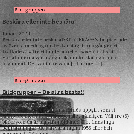
Bild-gruppen
Beskära eller inte beskära
1 mars 2026
Beskära eller inte beskäraDET är FRÅGAN Inspirerade
av Svens föredrag om beskärning, förra gången vi
träffades , satte vi tänderna (eller saxen) i Ulfs bild.
Variationerna var många, liksom förklaringar och
argument. Det var intressant
[…Läs mer …]
Bild-gruppen
Bildgruppen – De allra bästa!!
30 januari 2026
De allra bästa! Det var en ambitiös uppgift som vi
kämpade med under juluppehållet nämligen; Välj tre (3)
bildersom du är särskilt nöjd med. Det finns inga
begränsningar; de kan vara tagna 1953 eller helt
nytagna.
[…Läs mer …]