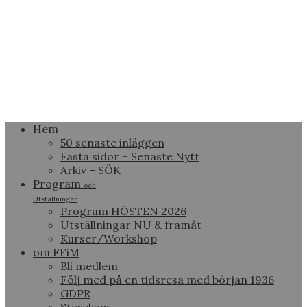
Hem
50 senaste inläggen
Fasta sidor + Senaste Nytt
Arkiv – SÖK
Program
och
Utställningar
Program HÖSTEN 2026
Utställningar NU & framåt
Kurser/Workshop
om FFiM
Bli medlem
Följ med på en tidsresa med början 1936
GDPR