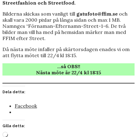
Streetfashion och Streetfood.
Bilderna skickas som vanligt till
gatufoto@ffim.se
och
skall vara 2000 pixlar på långa sidan och max 1 MB.
Namnges “Förnaman-Efternamn-Street-1-6. De två
bilder man vill ha med på hemsidan märker man med
FFIM efter Street.
Då nästa möte infaller på skärtorsdagen enades vi om
att flytta mötet till 22/4 kl 18:15.
…så OBS!!
Nästa möte är 22/4 kl 18:15
Dela detta:
Facebook
Gilla detta:
Laddar