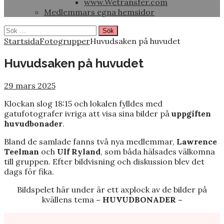
www.Wetransfer.com
Medlemmars egna hemsidor
Sök
efter:
Startsida
Fotogrupper
Huvudsaken på huvudet
Huvudsaken på huvudet
29 mars 2025
Klockan slog 18:15 och lokalen fylldes med
gatufotografer ivriga att visa sina bilder på
uppgiften
huvudbonader
.
Bland de samlade fanns två nya medlemmar,
Lawrence
Teelman
och
Ulf Ryland
, som båda hälsades välkomna
till gruppen. Efter bildvisning och diskussion blev det
dags för fika.
Bildspelet här under är ett axplock av de bilder på
kvällens tema
– HUVUDBONADER –
C
C