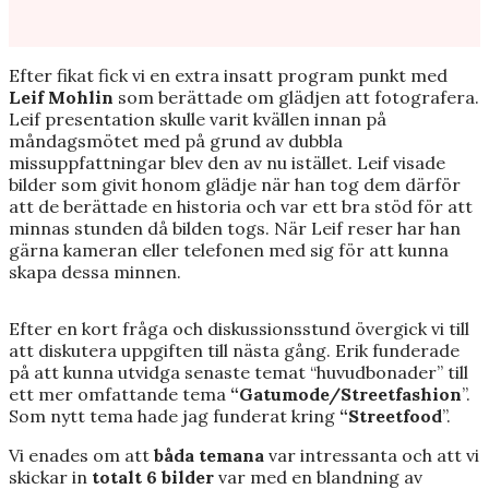
r
r
e
e
a
a
t
t
Efter fikat fick vi en extra insatt program punkt med
e
e
d
d
Leif Mohlin
som berättade om glädjen att fotografera.
w
w
Leif presentation skulle varit kvällen innan på
i
i
måndagsmötet med på grund av dubbla
t
t
h
h
missuppfattningar blev den av nu istället. Leif visade
G
G
bilder som givit honom glädje när han tog dem därför
I
I
att de berättade en historia och var ett bra stöd för att
M
M
P
P
minnas stunden då bilden togs. När Leif reser har han
gärna kameran eller telefonen med sig för att kunna
skapa dessa minnen.
Efter en kort fråga och diskussionsstund övergick vi till
att diskutera uppgiften till nästa gång. Erik funderade
på att kunna utvidga senaste temat “huvudbonader” till
ett mer omfattande tema
“Gatumode/Streetfashion
”.
Som nytt tema hade jag funderat kring
“Streetfood
”.
Vi enades om att
båda temana
var intressanta och att vi
skickar in
totalt 6 bilder
var med en blandning av