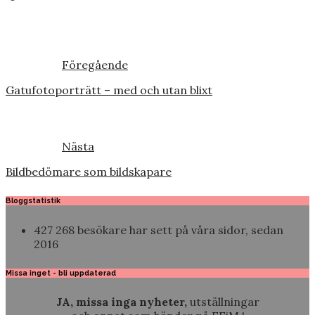
in
…
Föregående
Gatufotoporträtt – med och utan blixt
Nästa
Bildbedömare som bildskapare
Bloggstatistik
427 268 besökare har sett på våra sidor, sedan
2016
Missa inget - bli uppdaterad
JA, missa inga nyheter,
utställningar