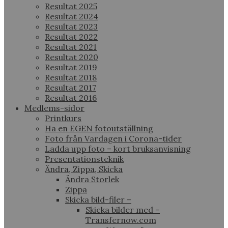
Resultat 2025
Resultat 2024
Resultat 2023
Resultat 2022
Resultat 2021
Resultat 2020
Resultat 2019
Resultat 2018
Resultat 2017
Resultat 2016
Medlems-sidor
Printkurs
Ha en EGEN fotoutställning
Foto från Vardagen i Corona-tider
Ladda upp foto – kort bruksanvisning
Presentationsteknik
Ändra, Zippa, Skicka
Ändra Storlek
Zippa
Skicka bild-filer –
Skicka bilder med –
Transfernow.com